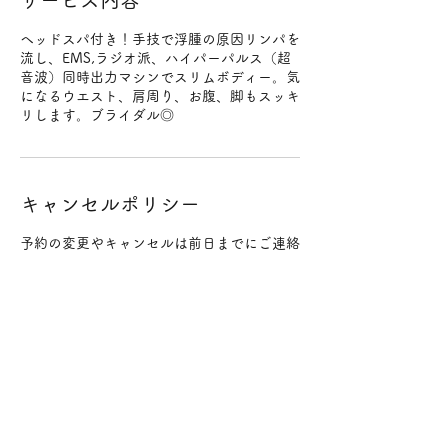
サービス内容
ヘッドスパ付き！手技で浮腫の原因リンパを
流し、EMS,ラジオ派、ハイパーパルス（超
音波）同時出力マシンでスリムボディー。気
になるウエスト、肩周り、お腹、脚もスッキ
リします。ブライダル◎
キャンセルポリシー
予約の変更やキャンセルは前日までにご連絡
をお願いいたします。
予約時間の２時間前までであればキャンセル
料は発生いたしません。
２時間を過ぎてからの直前のキャンセルはキ
ャンセル料（施術料金100%）をいただきま
すのでお気をつけください。
変更やキャンセルはメールにてご連絡をお願
いいたします。