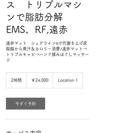
ス トリプルマシ
ンで脂肪分解
EMS、RF,遠赤
遠赤マット シェアラインαで代謝を上げ皮
脂腺から発汗＆カロリー消費♪遠赤マット→
トリプルキャビ→ハンド揉みほぐしマッサー
ジ
24,000
円
2時間
2
￥24,000
Location 1
時
間
今すぐ予約