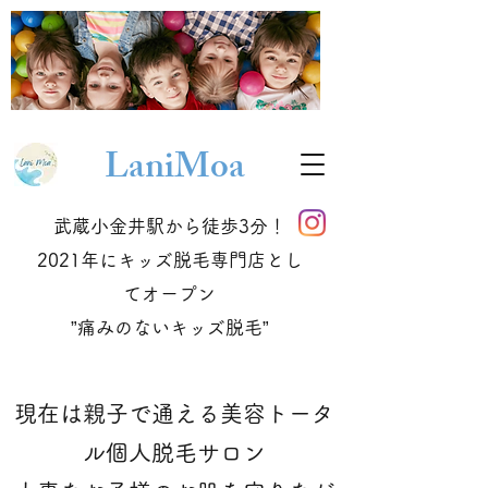
Lani
Moa
武蔵小金井駅から徒歩3分！
2021年にキッズ脱毛専門店とし
てオープン
​”痛みのないキッズ脱毛”
現在は親子で通える美容トータ
ル個人脱毛サロン