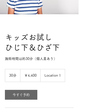
キッズお試し
ひじ下＆ひざ下
施術時間は約30分（個人差あり）
4,400
円
30分
3
￥4,400
Location 1
0
分
今すぐ予約