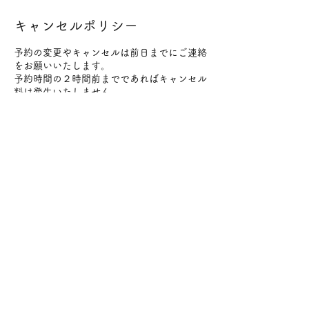
キャンセルポリシー
予約の変更やキャンセルは前日までにご連絡
をお願いいたします。
予約時間の２時間前までであればキャンセル
料は発生いたしません。
２時間を過ぎてからの直前のキャンセルはキ
ャンセル料（施術料金100%）をいただきま
すのでお気をつけください。
変更やキャンセルはメールにてご連絡をお願
いいたします。
連絡先
日本、〒184-0004 東京都小金井市本町５丁
目１９−３０−１０１
+819098057472
info@lanimoa.com