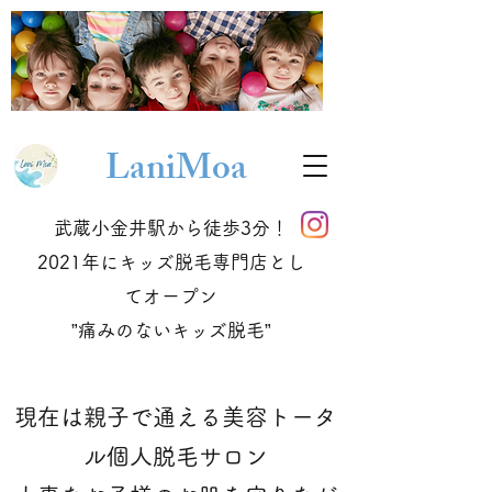
Lani
Moa
武蔵小金井駅から徒歩3分！
2021年にキッズ脱毛専門店とし
てオープン
​”痛みのないキッズ脱毛”
現在は親子で通える美容トータ
ル個人脱毛サロン