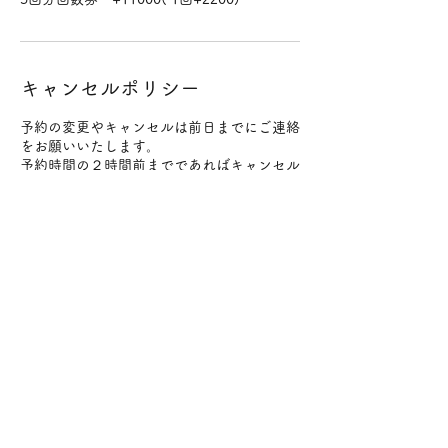
キャンセルポリシー
予約の変更やキャンセルは前日までにご連絡
をお願いいたします。
予約時間の２時間前までであればキャンセル
料は発生いたしません。
２時間を過ぎてからの直前のキャンセルはキ
ャンセル料（施術料金100%）をいただきま
すのでお気をつけください。
変更やキャンセルはメールにてご連絡をお願
いいたします。
連絡先
日本、〒184-0004 東京都小金井市本町５丁
目１９−３０−１０１
+819098057472