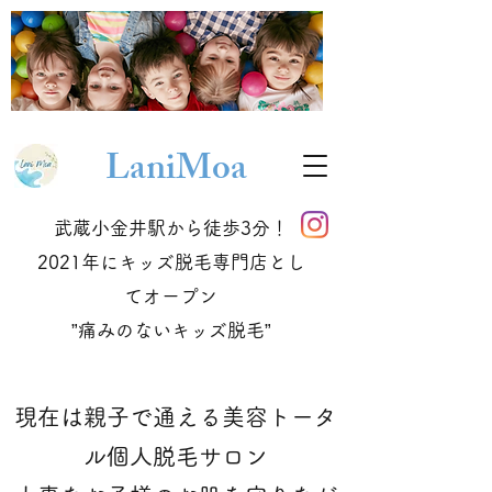
Lani
Moa
武蔵小金井駅から徒歩3分！
2021年にキッズ脱毛専門店とし
てオープン
​”痛みのないキッズ脱毛”
現在は親子で通える美容トータ
ル個人脱毛サロン