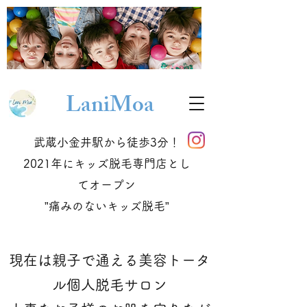
Lani
Moa
武蔵小金井駅から徒歩3分！
2021年にキッズ脱毛専門店とし
てオープン
​”痛みのないキッズ脱毛”
現在は親子で通える美容トータ
ル個人脱毛サロン