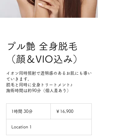
プル艶 全身脱毛
（顔＆VIO込み）
イオン同時照射で透明感のあるお肌にも導い
ていきます。
脱毛と同時に全身トリートメント♪
施術時間は約90分（個人差あり）
16,900
円
1時間 30分
1
￥16,900
時
3
Location 1
0
分