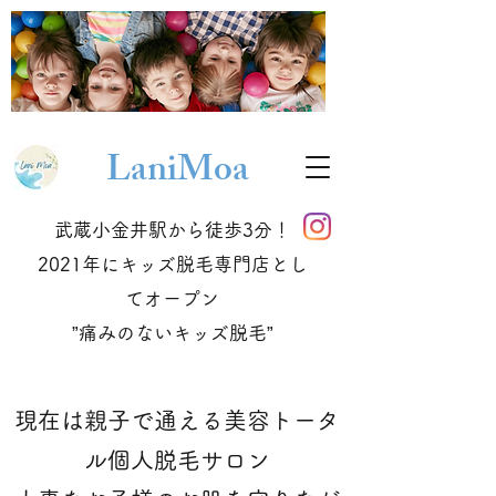
Lani
Moa
武蔵小金井駅から徒歩3分！
2021年にキッズ脱毛専門店とし
てオープン
​”痛みのないキッズ脱毛”
現在は親子で通える美容トータ
ル個人脱毛サロン