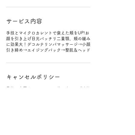
サービス内容
手技とマイクロカレントで衰えた頬をUP!お
顔を引き上げ目元パッチリ二重顎、頬の緩み
に効果大！デコルテリンパマッサージ→小顔
キャンセルポリシー
予約の変更やキャンセルは前日までにご連絡
をお願いいたします。
予約時間の２時間前までであればキャンセル
料は発生いたしません。
２時間を過ぎてからの直前のキャンセルはキ
ャンセル料（施術料金100%）をいただきま
すのでお気をつけください。
変更やキャンセルはメールにてご連絡をお願
いいたします。