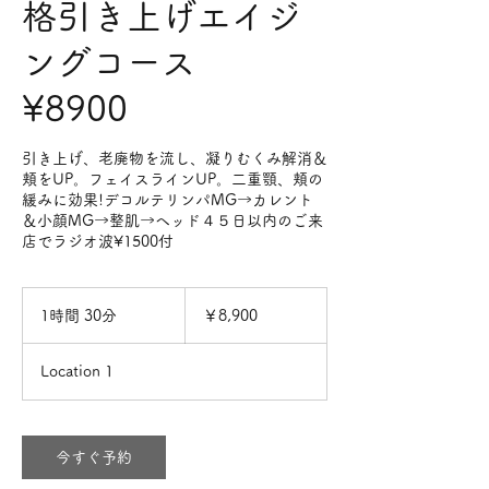
格引き上げエイジ
ングコース
¥8900
引き上げ、老廃物を流し、凝りむくみ解消＆
頬をUP。フェイスラインUP。二重顎、頬の
緩みに効果!デコルテリンパMG→カレント
＆小顔MG→整肌→ヘッド４５日以内のご来
店でラジオ波¥1500付
8,900
円
1時間 30分
1
￥8,900
時
3
Location 1
0
分
今すぐ予約