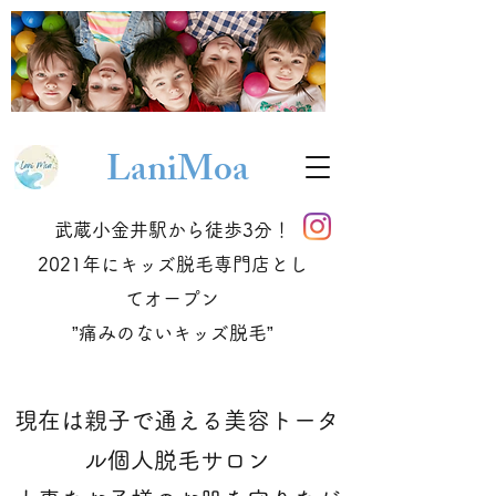
Lani
Moa
武蔵小金井駅から徒歩3分！
2021年にキッズ脱毛専門店とし
てオープン
​”痛みのないキッズ脱毛”
現在は親子で通える美容トータ
ル個人脱毛サロン