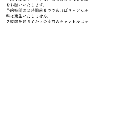
をお願いいたします。
予約時間の２時間前までであればキャンセル
料は発生いたしません。
２時間を過ぎてからの直前のキャンセルはキ
ャンセル料（施術料金100%）をいただきま
すのでお気をつけください。
変更やキャンセルはメールにてご連絡をお願
いいたします。
連絡先
日本、〒184-0004 東京都小金井市本町５丁
目１９−３０−１０１
+819098057472
info@lanimoa.com