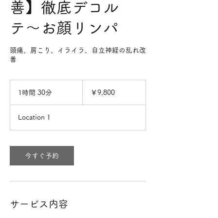
善】徹底デコル
テ〜お顔リンパ
頭痛、肩こり、イライラ、自立神経の乱れ改
善
9,800
円
1時間 30分
1
￥9,800
時
3
Location 1
0
分
今すぐ予約
サービス内容