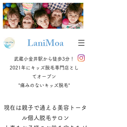
Lani
Moa
武蔵小金井駅から徒歩3分！
2021年にキッズ脱毛専門店とし
てオープン
​”痛みのないキッズ脱毛”
現在は親子で通える美容トータ
ル個人脱毛サロン