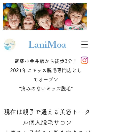
Lani
Moa
武蔵小金井駅から徒歩3分！
2021年にキッズ脱毛専門店とし
てオープン
​”痛みのないキッズ脱毛”
現在は親子で通える美容トータ
ル個人脱毛サロン