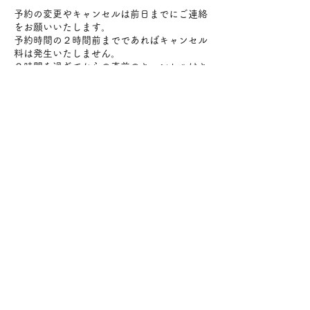
予約の変更やキャンセルは前日までにご連絡
をお願いいたします。
予約時間の２時間前までであればキャンセル
料は発生いたしません。
２時間を過ぎてからの直前のキャンセルはキ
ャンセル料（施術料金100%）をいただきま
すのでお気をつけください。
変更やキャンセルはメールにてご連絡をお願
いいたします。
連絡先
日本、〒184-0004 東京都小金井市本町５丁
目１９−３０−１０１
+819098057472
info@lanimoa.com