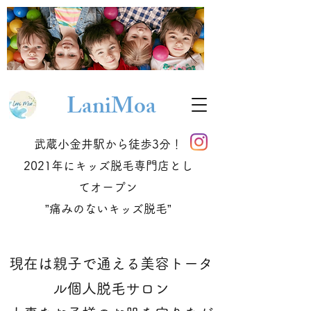
Lani
Moa
武蔵小金井駅から徒歩3分！
2021年にキッズ脱毛専門店とし
てオープン
​”痛みのないキッズ脱毛”
現在は親子で通える美容トータ
ル個人脱毛サロン