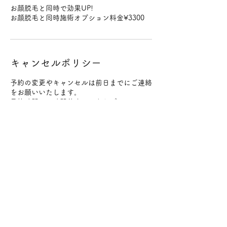
お顔脱毛と同時で効果UP!
お顔脱毛と同時施術オプション料金¥3300
キャンセルポリシー
予約の変更やキャンセルは前日までにご連絡
をお願いいたします。
予約時間の２時間前までであればキャンセル
料は発生いたしません。
２時間を過ぎてからの直前のキャンセルはキ
ャンセル料（施術料金100%）をいただきま
すのでお気をつけください。
変更やキャンセルはメールにてご連絡をお願
いいたします。
連絡先
日本、〒184-0004 東京都小金井市本町５丁