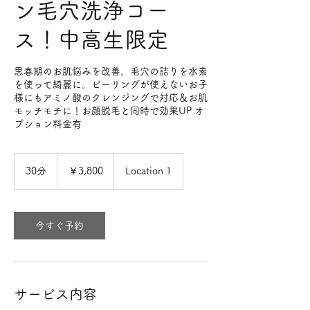
ン毛穴洗浄コー
ス！中高生限定
思春期のお肌悩みを改善。毛穴の詰りを水素
を使って綺麗に。ピーリングが使えないお子
様にもアミノ酸のクレンジングで対応＆お肌
モッチモチに！お顔脱毛と同時で効果UP オ
プション料金有
3,800
円
30分
3
￥3,800
Location 1
0
分
今すぐ予約
サービス内容