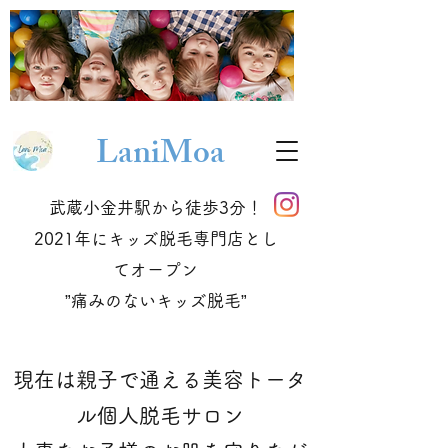
Lani
Moa
武蔵小金井駅から徒歩3分！
2021年にキッズ脱毛専門店とし
てオープン
​”痛みのないキッズ脱毛”
現在は親子で通える美容トータ
ル個人脱毛サロン