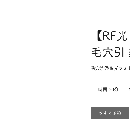
【RF
毛穴引き
毛穴洗浄＆光フォ
13,0
円
1時間 30分
1
時
3
0
今すぐ予約
分