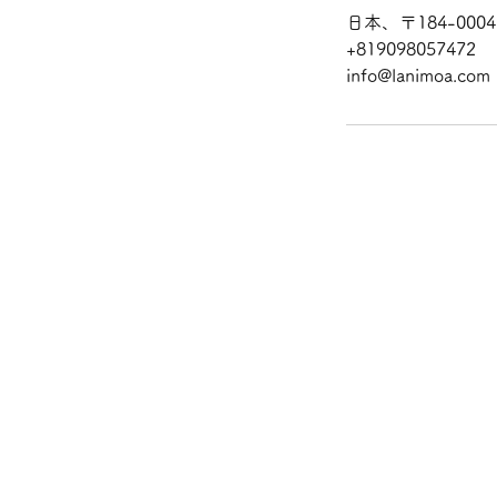
日本、〒184-00
+819098057472
info@lanimoa.com