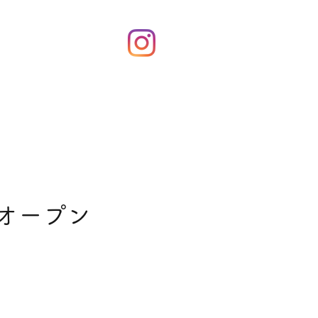
！
てオープン