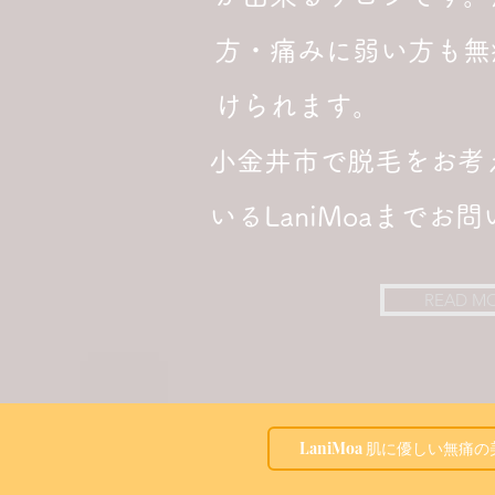
方・痛みに弱い方も無
けられます。
小金井市で
脱毛をお考
いるLaniMoaまでお
READ M
LaniMoa 肌に優しい無