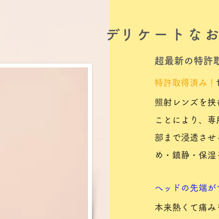
​デリケートな
​超最新の特
特許取得済み！
照射レンズを挟
ことにより、専
部まで浸透させ
め・鎮静・保湿
ヘッドの先端が
本来熱くて痛み