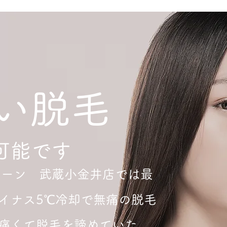
い脱毛
可能です
＆ティーン 武蔵小金井店では最
イナス5℃冷却で無痛の脱毛
痛くて脱毛を諦めていた