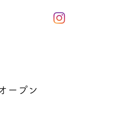
！
てオープン