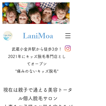
Lani
Moa
武蔵小金井駅から徒歩3分！
2021年にキッズ脱毛専門店とし
てオープン
​”痛みのないキッズ脱毛”
現在は親子で通える美容トータ
ル個人脱毛サロン