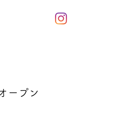
！
てオープン