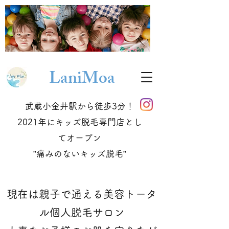
Lani
Moa
武蔵小金井駅から徒歩3分！
2021年にキッズ脱毛専門店とし
てオープン
​”痛みのないキッズ脱毛”
現在は親子で通える美容トータ
ル個人脱毛サロン