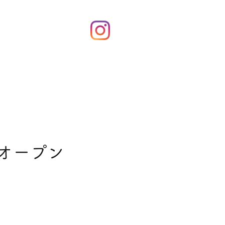
！
てオープン