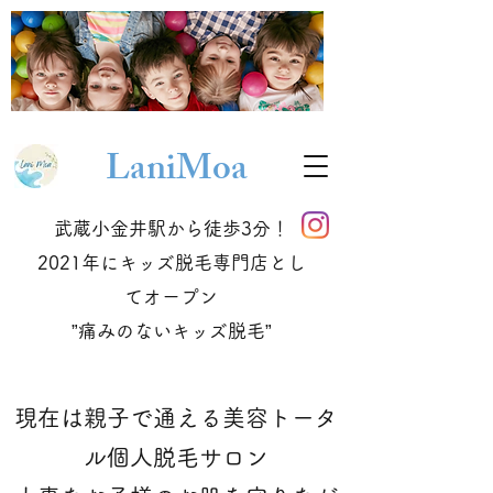
Lani
Moa
武蔵小金井駅から徒歩3分！
2021年にキッズ脱毛専門店とし
てオープン
​”痛みのないキッズ脱毛”
現在は親子で通える美容トータ
ル個人脱毛サロン