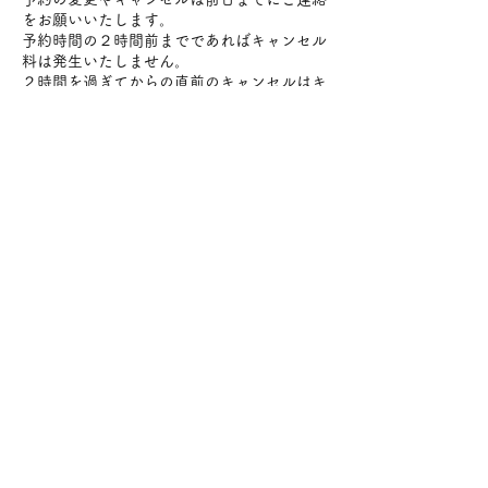
をお願いいたします。
予約時間の２時間前までであればキャンセル
料は発生いたしません。
２時間を過ぎてからの直前のキャンセルはキ
ャンセル料（施術料金100%）をいただきま
すのでお気をつけください。
変更やキャンセルはメールにてご連絡をお願
いいたします。
連絡先
日本、〒184-0004 東京都小金井市本町５丁
目１９−３０−１０１
+819098057472
info@lanimoa.com